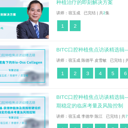
种植治疗的即刻解决方案
讲师：宿玉成 已完结 | 共
2
集
1
2
BITC口腔种植焦点访谈精选辑——多
讲师：宿玉成 陈德平 皮雪敏 已完结 | 
1
2
3
4
5
6
BITC口腔种植焦点访谈精选
期稳定的临床考量及风险控制
讲师：宿玉成 李德华 陈江 已完结 | 共
7