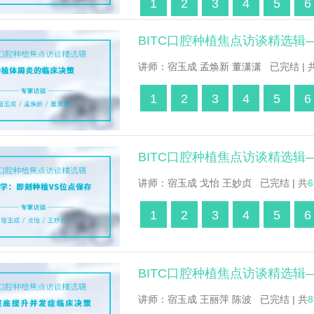
1
2
3
4
5
6
BITC口腔种植焦点访谈精选
讲师：宿玉成 孟焕新 董潇潇 已完结 | 
1
2
3
4
5
6
BITC口腔种植焦点访谈精选辑
讲师：宿玉成 戈怡 王妙贞 已完结 | 共
6
1
2
3
4
5
6
BITC口腔种植焦点访谈精选
讲师：宿玉成 王丽萍 陈波 已完结 | 共
8