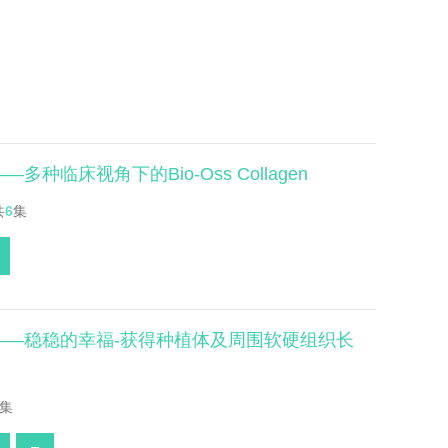
种临床视角下的Bio-Oss Collagen
共
6
集
辑——稳稳的幸福-获得种植体及周围软硬组织长
集