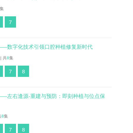
集
7
辑——数字化技术引领口腔种植修复新时代
| 共
8
集
7
8
辑——左右逢源-重建与预防：即刻种植与位点保
共
8
集
7
8