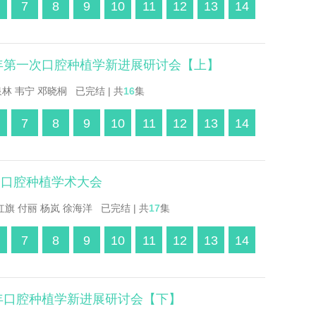
7
8
9
10
11
12
13
14
2年第一次口腔种植学新进展研讨会【上】
林 韦宁 邓晓桐 已完结 | 共
16
集
7
8
9
10
11
12
13
14
会口腔种植学术大会
旗 付丽 杨岚 徐海洋 已完结 | 共
17
集
7
8
9
10
11
12
13
14
3年口腔种植学新进展研讨会【下】