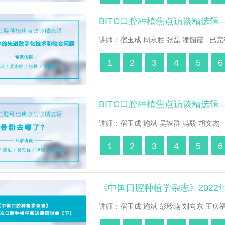
BITC口腔种植焦点访谈精选
讲师：宿玉成 周永胜 张磊 潘韶霞 已完结
1
2
3
4
5
6
BITC口腔种植焦点访谈精选辑
讲师：宿玉成 施斌 吴轶群 满毅 胡文杰 
1
2
3
4
5
6
《中国口腔种植学杂志》202
讲师：宿玉成 施斌 彭玲燕 刘向东 王庆福