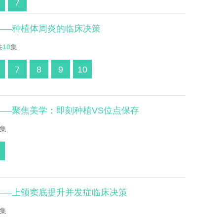
7
辑——种植体周炎的临床决策
共
10
集
7
8
9
10
——聚焦美学：即刻种植VS位点保存
集
辑——上颌窦底提升并发症临床决策
集