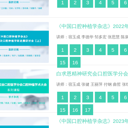
1
2
3
4
5
6
《中国口腔种植学杂志》202
讲师：宿玉成 李德华 邹多宏 张思慧 陈泉
1
2
3
4
5
6
15
16
白求恩精神研究会口腔医学分
讲师：宿玉成 张健 王丽萍 付钢 曲哲 张红
1
2
3
4
5
6
15
16
17
《中国口腔种植学杂志》202