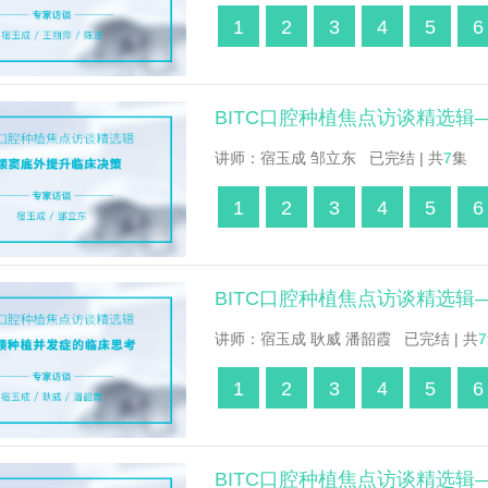
1
2
3
4
5
6
BITC口腔种植焦点访谈精选
讲师：宿玉成 邹立东 已完结 | 共
7
集
1
2
3
4
5
6
BITC口腔种植焦点访谈精选
讲师：宿玉成 耿威 潘韶霞 已完结 | 共
7
1
2
3
4
5
6
BITC口腔种植焦点访谈精选