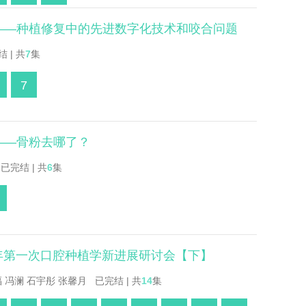
辑——种植修复中的先进数字化技术和咬合问题
 | 共
7
集
7
——骨粉去哪了？
已完结 | 共
6
集
2年第一次口腔种植学新进展研讨会【下】
 冯澜 石宇彤 张馨月 已完结 | 共
14
集