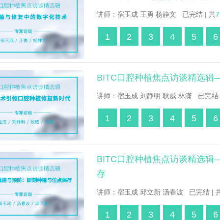
讲师：宿玉成 王勇 杨静文 已完结 | 共
7
1
2
3
4
5
6
BITC口腔种植焦点访谈精选
讲师：宿玉成 刘静明 耿威 林潇 已完结 
1
2
3
4
5
6
BITC口腔种植焦点访谈精选
存
讲师：宿玉成 邱立新 汤春波 已完结 | 
1
2
3
4
5
6