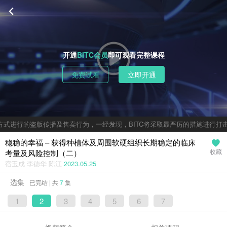
开通
BITC会员
即可观看完整课程
免费试看
立即开通
式进行的盗版传播及售卖行为，一经发现，BITC将采取最严厉的措施进行打击
稳稳的幸福 – 获得种植体及周围软硬组织长期稳定的临床
考量及风险控制（二）
收藏
宿玉成 李德华 陈江
2023.05.25
选集
已完结 | 共
7
集
1
2
3
4
5
6
7