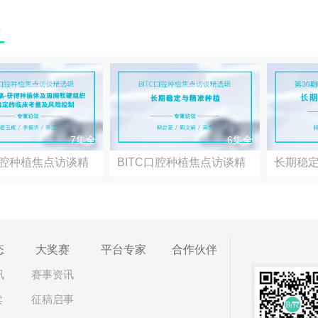
程
7集全
6集全
口腔种植焦点访谈精
BITC口腔种植焦点访谈精
长期稳
选...
态
大奖赛
平台专家
合作伙伴
讯
赛事资讯
卖
征稿启事