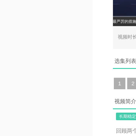
其他方式进行的盗版传播及售卖行为，一经发现，BITC将采取最严厉的措施进行
00:0
视频时长
选集列
1
2
视频简
长期稳定
回顾两