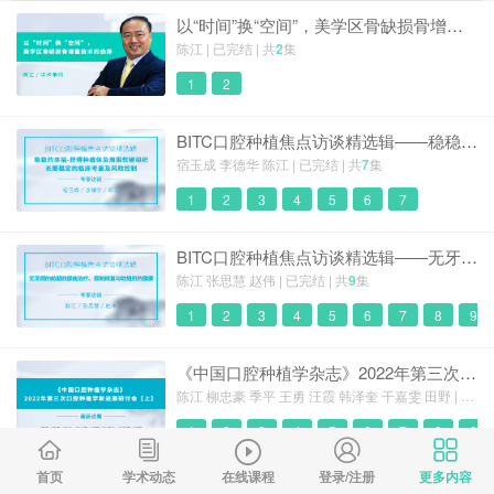
以“时间”换“空间”，美学区骨缺损骨增量技术的选择
陈江 | 已完结 | 共
2
集
1
2
BITC口腔种植焦点访谈精选辑——稳稳的幸福-获得种植体及周围软硬组织长期稳定的临床考量及风险控制
宿玉成 李德华 陈江 | 已完结 | 共
7
集
1
2
3
4
5
6
7
BITC口腔种植焦点访谈精选辑——无牙颌的前期四部曲治疗、即刻修复与软组织的健康
陈江 张思慧 赵伟 | 已完结 | 共
9
集
1
2
3
4
5
6
7
8
9
《中国口腔种植学杂志》2022年第三次口腔种植学新进展研讨会【上】
陈江 柳忠豪 季平 王勇 汪霞 韩泽奎 干嘉雯 田野 | 已完结 | 共
1
2
3
4
5
6
7
8
9
首页
学术动态
在线课程
登录/注册
更多内容
《中国口腔种植学杂志》2023年口腔种植学新进展研讨会【上】