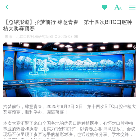
【总结报道】拾梦前行 肆意青春｜第十四次BITC口腔种
植大奖赛预赛
来源：北京口腔种植研究院BITC 2025-08-06
拾梦前行，肆意青春。2025年8月2日-3日，第十四次BITC口腔种植大
奖赛预赛，顺利举办、圆满落幕！
本次大赛汇聚了来自全国各地的优秀口腔种植医生，心怀对口腔种植
事业的热爱和执着，用实力“拾梦前行”，以青春之姿“肆意绽放”。会议
现场不仅呈现了参赛选手的精彩对决，也通过病例分享、学术交锋，