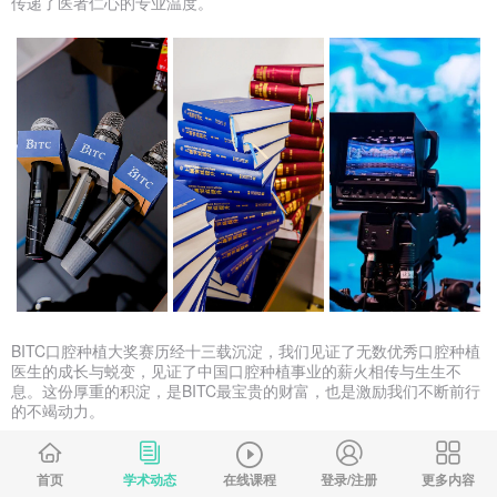
传递了医者仁心的专业温度。
BITC口腔种植大奖赛历经十三载沉淀，我们见证了无数优秀口腔种植
医生的成长与蜕变，见证了中国口腔种植事业的薪火相传与生生不
息。这份厚重的积淀，是BITC最宝贵的财富，也是激励我们不断前行
的不竭动力。
大会执行主席、中国医学科学院北京协和医院-宿玉成教授
，在开幕致
词中提到：本次预赛的成功举办，必将为明年的总决赛奠定更为坚实
首页
学术动态
在线课程
登录/注册
更多内容
的基础，必将为中国口腔种植事业的发展注入新的活力与动能。