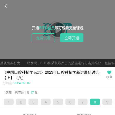
开通
BITC会员
即可观看完整课程
免费试看
立即开通
播及售卖行为，一经发现，BITC将采取最严厉的措施进行打击并维权，包括但
《中国口腔种植学杂志》2023年口腔种植学新进展研讨会
【上】（八）
收藏
彭玲燕
2024.02.16
选集
已完结 | 共
17
集
1
2
3
4
5
6
7
8
9