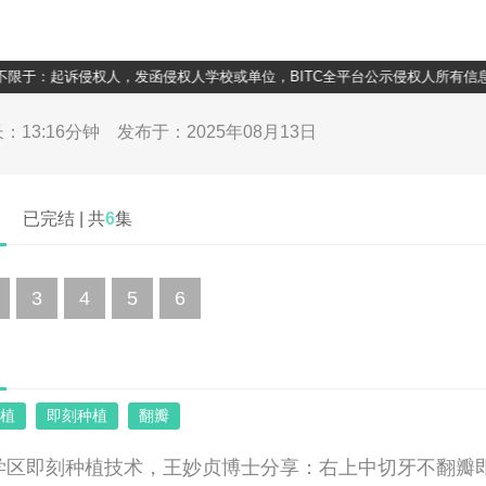
：起诉侵权人，发函侵权人学校或单位，BITC全平台公示侵权人所有信息。
0
/
13:16
：13:16分钟
发布于：2025年08月13日
表
已完结 | 共
6
集
3
4
5
6
介
植
即刻种植
翻瓣
学区即刻种植技术，王妙贞博士分享：右上中切牙不翻瓣