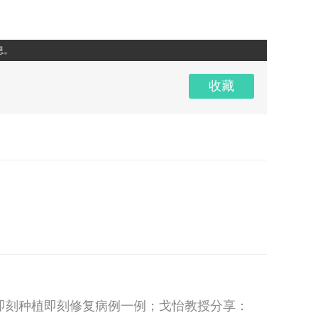
超清
1x
收藏
即刻种植即刻修复病例一例；戈怡教授分享：