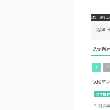
售卖行为，一经发现，BITC将采取最严厉的措施进行打击并维权，包括但不限于
00:0
视频时长
选集列
1
2
视频简
美学区种
针对美