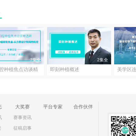
程
7集全
2集全
口腔种植焦点访谈精
即刻种植概述
美学区
证引...
态
大奖赛
平台专家
合作伙伴
讯
赛事资讯
卖
征稿启事