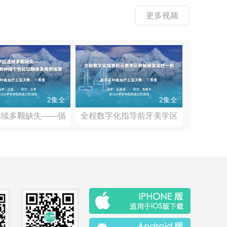
更多视频
2集全
2集全
连续多颗缺失——循
全程数字化指导前牙美学区
种植...