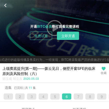
开通
BITC会员
即可观看完整课程
免费试看
立即开通
式进行的盗版传播及售卖行为，一经发现，BITC将采取最严厉的措施进行打击
上颌窦底提升[第一期]——拨云见日，侧壁开窗SFE的临床
原则及风险控制（六）
收藏
宿玉成 邹立东
2020.05.03
选集
已完结 | 共
11
集
1
2
3
4
5
6
7
8
9