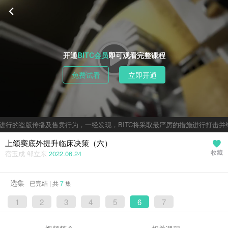
开通
BITC会员
即可观看完整课程
免费试看
立即开通
行的盗版传播及售卖行为，一经发现，BITC将采取最严厉的措施进行打击并维
上颌窦底外提升临床决策（六）
宿玉成 邹立东
2022.06.24
收藏
选集
已完结 | 共
7
集
1
2
3
4
5
6
7