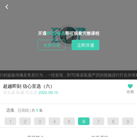
开通
BITC会员
即可观看完整课程
免费试看
立即开通
行的盗版传播及售卖行为，一经发现，BITC将采取最严厉的措施进行打击并维
超越即刻 信心至选（六）
宿玉成 耿威 邹立东
2022.09.10
收藏
选集
已完结 | 共
9
集
1
2
3
4
5
6
7
8
9