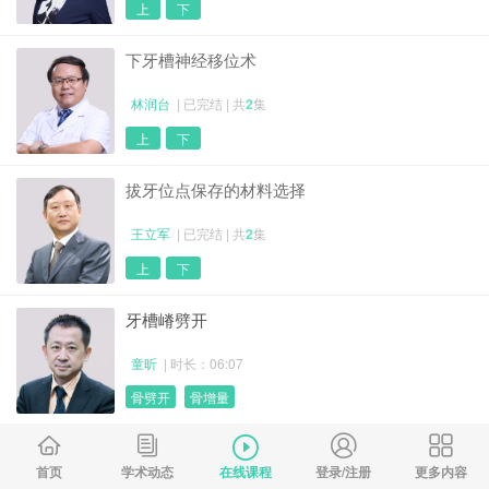
上
下
下牙槽神经移位术
林润台
| 已完结 | 共
2
集
上
下
拔牙位点保存的材料选择
王立军
| 已完结 | 共
2
集
上
下
牙槽嵴劈开
童昕
| 时长：06:07
骨劈开
骨增量
修复为导向的种植治疗
首页
学术动态
在线课程
登录/注册
更多内容