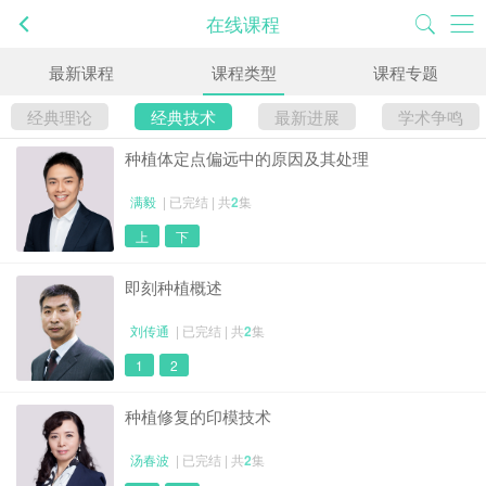
在线课程
最新课程
课程类型
课程专题
经典理论
经典技术
最新进展
学术争鸣
种植体定点偏远中的原因及其处理
满毅
| 已完结 | 共
2
集
上
下
即刻种植概述
刘传通
| 已完结 | 共
2
集
1
2
种植修复的印模技术
汤春波
| 已完结 | 共
2
集