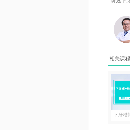
讲述下
相关课
下牙槽