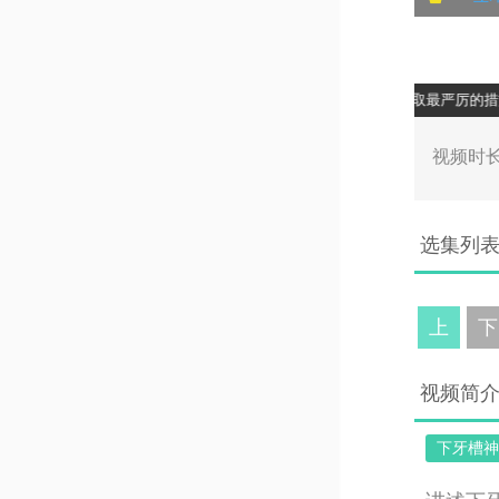
或其他方式进行的盗版传播及售卖行为，一经发现，BITC将采取最严厉的措施
00:0
视频时长
选集列
上
下
视频简
下牙槽神