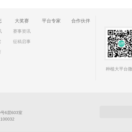
态
大奖赛
平台专家
合作伙伴
讯
赛事资讯
卖
征稿启事
著
种植大平台
号6层603室
：100032