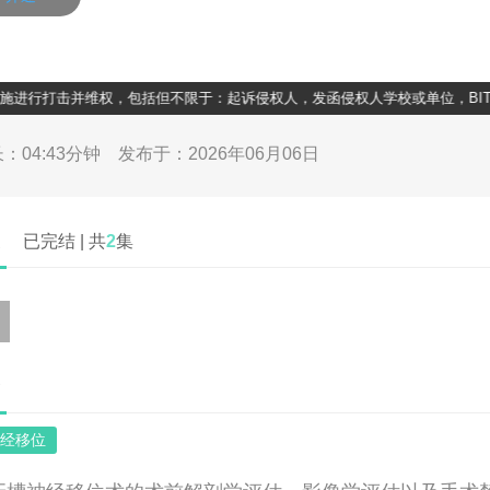
进行打击并维权，包括但不限于：起诉侵权人，发函侵权人学校或单位，BITC全
0
/
04:43
：04:43分钟
发布于：2026年06月06日
表
已完结 | 共
2
集
介
经移位