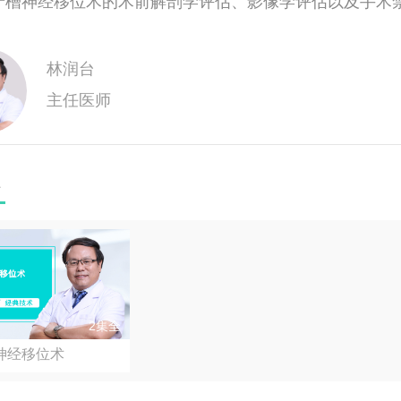
牙槽神经移位术的术前解剖学评估、影像学评估以及手术
林润台
主任医师
程
2集全
神经移位术