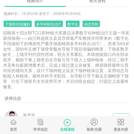
视频简介
相关课程
视频时长：16:25分钟 发布于：2026年05月04日
下颌骨后缩偏斜
多学科联合治疗
数字化
动态导航
回顾第十四次BITC口腔种植大奖赛总决赛数字化种植治疗主题一等奖
获得病例——由汪梓超医生及其导师葛严军教授共同带来的《数字化
手段辅助下的继发性严重牙颌面畸形多学科联合治疗》。患者为63岁
女性，因幼年左侧下颌骨骨髓炎导致下颌后缩偏斜畸形，下颌多数牙
缺失，上颌牙列代偿性腭倾，咬合关系紊乱。本病例拔除口内全部余
留牙，截除下垂上颌骨后在导板引导下植入上颌种植体，经过二期手
术及角化黏膜增量术后，完成上颌过渡义齿修复。根据颌骨最终位置
对应的颌间关系，设计下颌种植义齿及下颌种植体位置，采用动态导
航植入种植体。最终外科手术阶段，在导航引导下截去左侧畸形下颌
骨，行右下颌骨升支矢状劈开术；术后待咬合稳定，行固定义齿最终
修复。
讲师信息
葛严军
+ 更多
口腔修复学博士 副主任医师
首页
学术动态
在线课程
登录/注册
更多内容