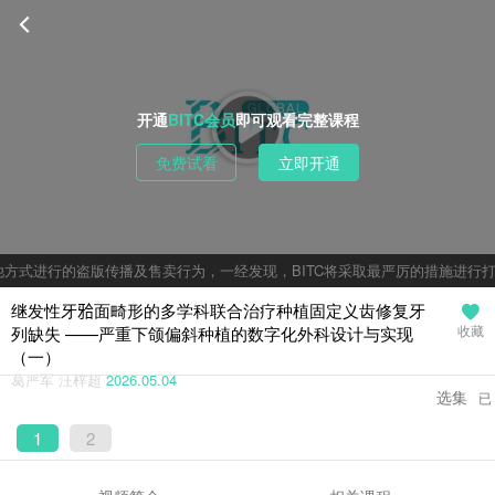
开通
BITC会员
即可观看完整课程
免费试看
立即开通
方式进行的盗版传播及售卖行为，一经发现，BITC将采取最严厉的措施进行打
继发性牙𬌗面畸形的多学科联合治疗种植固定义齿修复牙
列缺失 ——严重下颌偏斜种植的数字化外科设计与实现
收藏
（一）
葛严军 汪梓超
2026.05.04
选集
已
1
2
完结 | 共
2
集