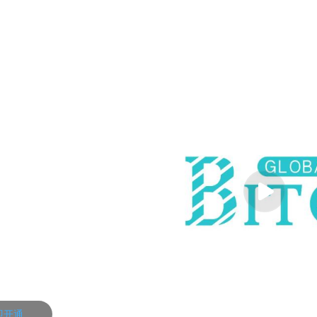
j0
即开通