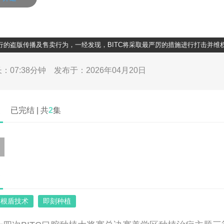
盗版传播及售卖行为，一经发现，BITC将采取最严厉的措施进行打击并维权，包
0
/
07:38
：07:38分钟
发布于：2026年04月20日
表
已完结 | 共
2
集
介
根盾技术
即刻种植