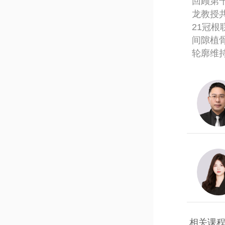
回顾第
龙教授
21冠根
间隙植
轮廓维
相关课