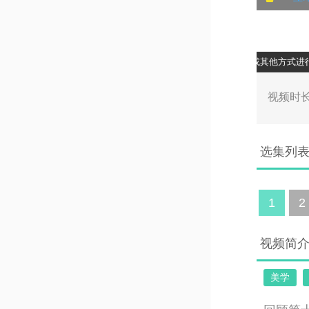
权声明：BITC线上课程所有版权归BITC所有。任何以录屏或其他方式进行的
00:0
视频时长
选集列
1
2
视频简
美学