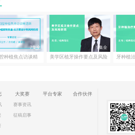
7集全
9集全
口腔种植焦点访谈精
美学区植牙操作要点及风险
牙种植
防范
态
大奖赛
平台专家
合作伙伴
讯
赛事资讯
卖
征稿启事
著