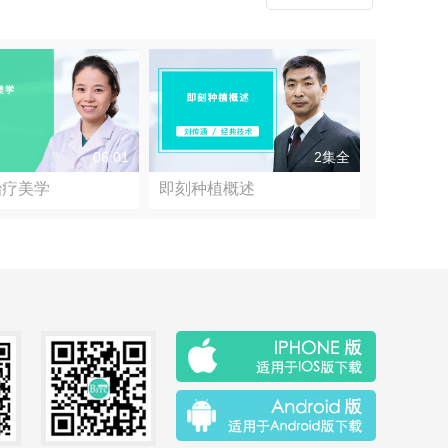
06:01
2集全
治疗美学
即刻种植概述