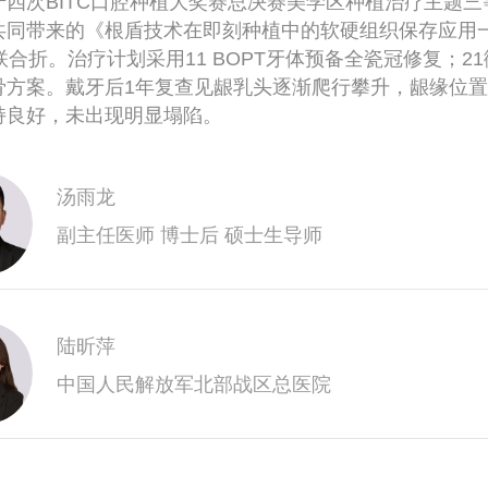
十四次BITC口腔种植大奖赛总决赛美学区种植治疗主题
共同带来的《根盾技术在即刻种植中的软硬组织保存应用一
联合折。治疗计划采用11 BOPT牙体预备全瓷冠修复；
骨方案。戴牙后1年复查见龈乳头逐渐爬行攀升，龈缘位置
持良好，未出现明显塌陷。
汤雨龙
副主任医师 博士后 硕士生导师
陆昕萍
中国人民解放军北部战区总医院
程