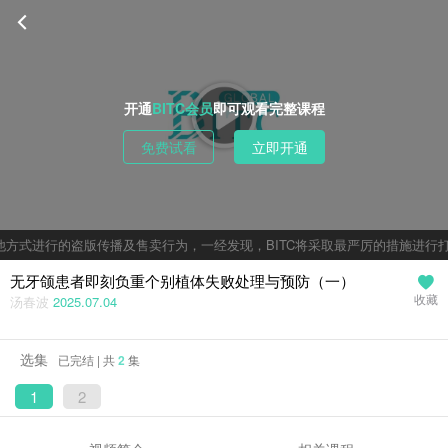
开通
BITC会员
即可观看完整课程
免费试看
立即开通
方式进行的盗版传播及售卖行为，一经发现，BITC将采取最严厉的措施进行打
无牙颌患者即刻负重个别植体失败处理与预防（一）
汤春波
2025.07.04
收藏
选集
已完结 | 共
2
集
1
2