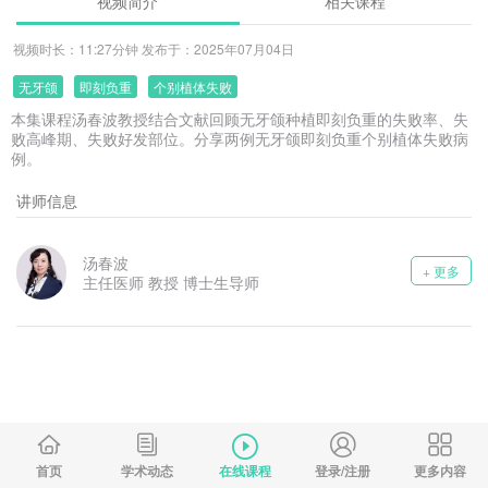
视频简介
相关课程
视频时长：11:27分钟 发布于：2025年07月04日
无牙颌
即刻负重
个别植体失败
本集课程汤春波教授结合文献回顾无牙颌种植即刻负重的失败率、失
败高峰期、失败好发部位。分享两例无牙颌即刻负重个别植体失败病
例。
讲师信息
汤春波
+ 更多
主任医师 教授 博士生导师
首页
学术动态
在线课程
登录/注册
更多内容