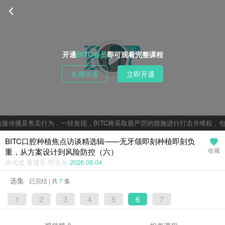
开通
BITC会员
即可观看完整课程
免费试看
立即开通
版传播及售卖行为，一经发现，BITC将采取最严厉的措施进行打击并维权，包
BITC口腔种植焦点访谈精选辑——无牙颌即刻种植即刻负
重，从方案设计到风险防控（六）
收藏
余优成 黄建生 邹立东
2026.08.04
选集
已完结 | 共
7
集
1
2
3
4
5
6
7