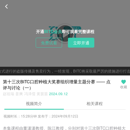
开通
BITC会员
即可观看完整课程
免费试看
立即开通
式进行的盗版传播及售卖行为，一经发现，BITC将采取最严厉的措施进行打击
第十三次BITC口腔种植大奖赛组织增量主题分赛 —— 点
评与讨论（一）
收藏
赵祖瑞 姜爽 冯泽儒 黄茵茵
2024.09.12
视频简介
相关课程
视频时长：15:28分钟 发布于：2024年09月12日
本集课程由董潇潇教授、陈江教授，分别对第十三次BITC口腔种植大