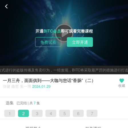
开通
BITC会员
即可观看完整课程
免费试看
立即开通
式进行的盗版传播及售卖行为，一经发现，BITC将采取最严厉的措施进行打击
一月三舟，面面俱到——大咖与您话“香肠”（二）
张健 曲哲 朱一博
2024.01.29
收藏
选集
已完结 | 共
7
集
1
2
3
4
5
6
7