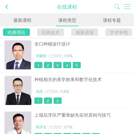
在线课程
最新课程
课程类型
课程专题
经典理论
经典技术
最新进展
学术争鸣
全口种植诊疗设计
刘建彰
| 已完结 | 共
5
集
1
2
3
4
5
种植相关的美学效果和数字化技术
倪杰
| 已完结 | 共
3
集
1
2
3
上颌后牙区严重骨缺失应对原则与技巧
陈庆生
| 已完结 | 共
7
集