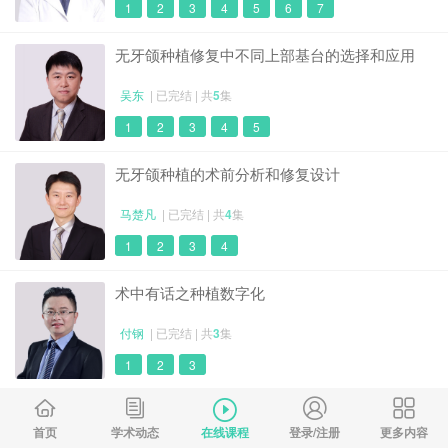
1
2
3
4
5
6
7
无牙颌种植修复中不同上部基台的选择和应用
吴东
| 已完结 | 共
5
集
1
2
3
4
5
无牙颌种植的术前分析和修复设计
马楚凡
| 已完结 | 共
4
集
1
2
3
4
术中有话之种植数字化
付钢
| 已完结 | 共
3
集
1
2
3
美学区种植修复材料选择
首页
学术动态
在线课程
登录/注册
更多内容